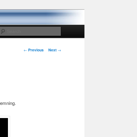
Search
Post
←
Previous
Next
→
navigation
temning.