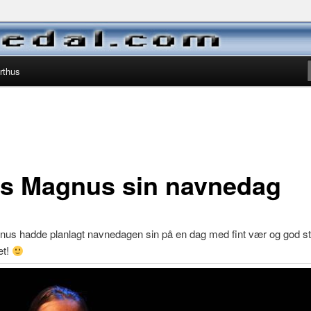
ora Marie, Kristine og Magnus
rthus
s Magnus sin navnedag
us hadde planlagt navnedagen sin på en dag med fint vær og god s
et!