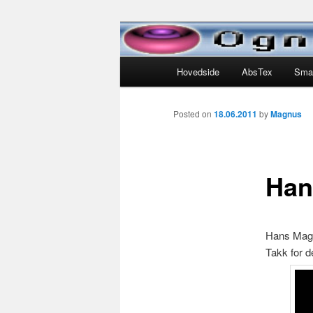
Skip
Liv og leven for Lotte Helen, N
to
primary
Main
Ognedal.com
Hovedside
AbsTex
Sma
content
menu
Posted on
18.06.2011
by
Magnus
Han
Hans Magn
Takk for d