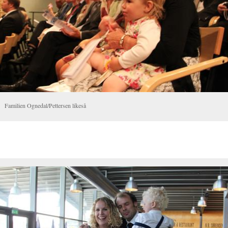
Familien Ognedal/Pettersen likeså