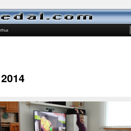
ora Marie, Kristine og Magnus
rthus
 2014