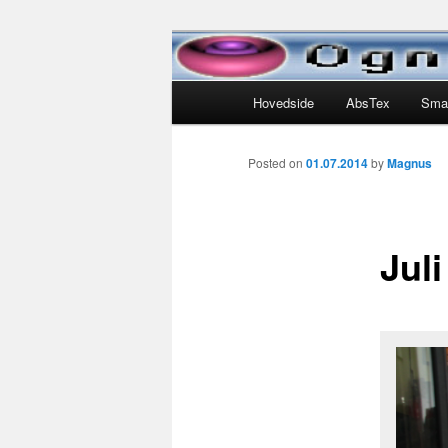
Skip
Liv og leven for Lotte Helen, N
to
primary
Main
Ognedal.com
Hovedside
AbsTex
Sma
content
menu
Posted on
01.07.2014
by
Magnus
Juli