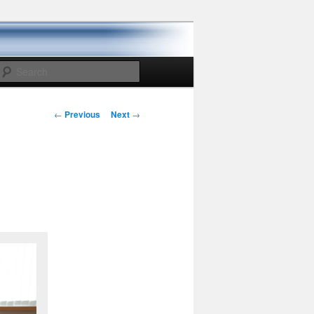
Search
Post
←
Previous
Next
→
navigation