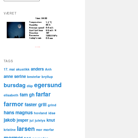
VÆRET
TAGS
anders
17. mai
akustikk
Anh
anne serine
bestefar
bryllup
egersund
bursdag
dåp
farfar
fam gh
elisabeth
farmor
faster
grill
grind
hans magnus
hovland
idsø
jakob
jesper
knut
jul
julelys
larsen
kristine
mor
morfar
mormor