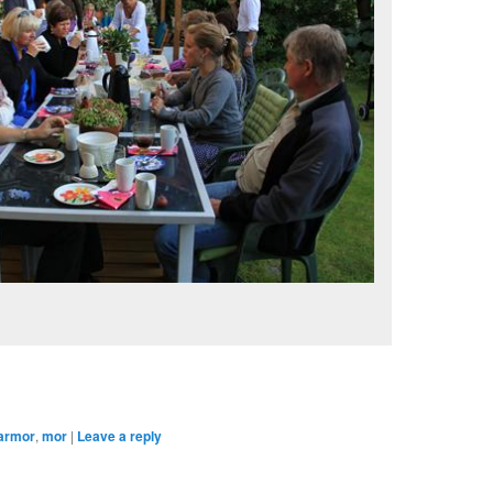
armor
,
mor
|
Leave a reply