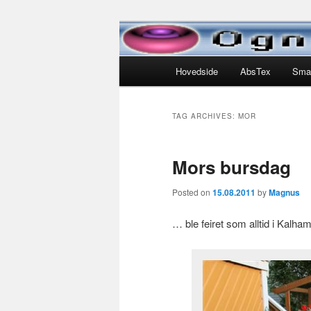
Skip
Skip
Liv og leven for Lotte Helen, N
to
to
primary
secondary
Main
Ognedal.com
Hovedside
AbsTex
Sma
content
content
menu
TAG ARCHIVES:
MOR
Mors bursdag
Posted on
15.08.2011
by
Magnus
… ble feiret som alltid i Kalh