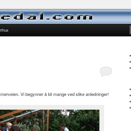
ora Marie, Kristine og Magnus
rthus
ammerveien. Vi begynner å bli mange ved slike anledninger!